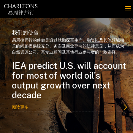
我们的使命
易周律师行的使命是透过就勘探至生产、融资以及其他领域相
关的问题提供经充分、务实及商业导向的法律意见，从而成为
自然资源公司、其专业顾问及其他行业参与者的一致选择。
IEA predict U.S. will account
for most of world oil's
output growth over next
decade
阅读更多