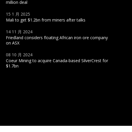
million deal
15 1 月 2025
Mali to get $1.2bn from miners after talks
14 11 月 2024
Friedland considers floating African iron ore company
on ASX
08 10 月 2024
Coeur Mining to acquire Canada-based SilverCrest for
$1.7bn