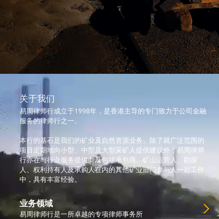
视
频
关于我们
播
放
易周律师行成立于1998年，是香港主导的专门致力于公司金融
服务的律师行之一。
器
本行的基石是我们的矿业及自然资源业务。除了就广泛范围的
项目定期地向小型、中型及大型采矿人提供建议外，易周律师
行亦在与行业服务提供商及包括承包商、矿山运营人、勘探
人、权利持有人及承购人在内的其他矿业部门参与人一起工作
中，具有丰富经验。
业务领域
易周律师行是一所卓越的专项律师事务所