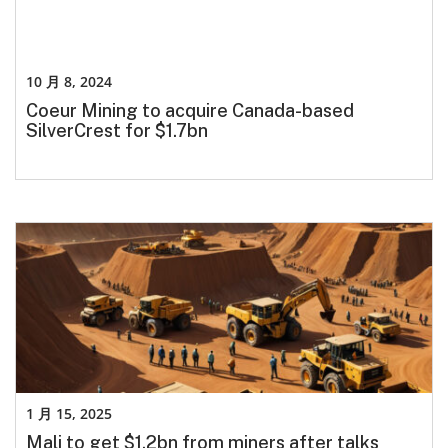
10 月 8, 2024
Coeur Mining to acquire Canada-based
SilverCrest for $1.7bn
1 月 15, 2025
Mali to get $1.2bn from miners after talks