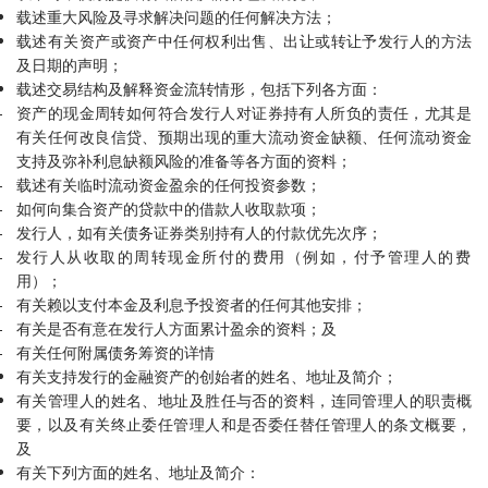
载述重大风险及寻求解决问题的任何解决方法；
载述有关资产或资产中任何权利出售、出让或转让予发行人的方法
及日期的声明；
载述交易结构及解释资金流转情形，包括下列各方面：
资产的现金周转如何符合发行人对证券持有人所负的责任，尤其是
有关任何改良信贷、预期出现的重大流动资金缺额、任何流动资金
支持及弥补利息缺额风险的准备等各方面的资料；
载述有关临时流动资金盈余的任何投资参数；
如何向集合资产的贷款中的借款人收取款项；
发行人，如有关债务证券类别持有人的付款优先次序；
发行人从收取的周转现金所付的费用（例如，付予管理人的费
用）；
有关赖以支付本金及利息予投资者的任何其他安排；
有关是否有意在发行人方面累计盈余的资料；及
有关任何附属债务筹资的详情
有关支持发行的金融资产的创始者的姓名、地址及简介；
有关管理人的姓名、地址及胜任与否的资料，连同管理人的职责概
要，以及有关终止委任管理人和是否委任替任管理人的条文概要，
及
有关下列方面的姓名、地址及简介：