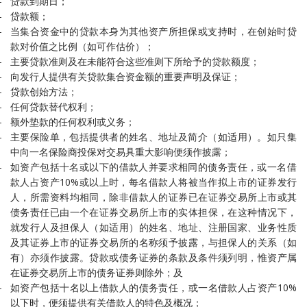
贷款到期日；
贷款额；
当集合资金中的贷款本身为其他资产所担保或支持时，在创始时贷
款对价值之比例（如可作估价）；
主要贷款准则及在未能符合这些准则下所给予的贷款额度；
向发行人提供有关贷款集合资金额的重要声明及保证；
贷款创始方法；
任何贷款替代权利；
额外垫款的任何权利或义务；
主要保险单，包括提供者的姓名、地址及简介（如适用）。如只集
中向一名保险商投保对交易具重大影响便须作披露；
如资产包括十名或以下的借款人并要求相同的债务责任，或一名借
款人占资产10%或以上时，每名借款人将被当作拟上市的证券发行
人，所需资料均相同，除非借款人的证券已在证券交易所上市或其
债务责任已由一个在证券交易所上市的实体担保，在这种情况下，
就发行人及担保人（如适用）的姓名、地址、注册国家、业务性质
及其证券上市的证券交易所的名称须予披露，与担保人的关系（如
有）亦须作披露。贷款或债务证券的条款及条件须列明，惟资产属
在证券交易所上市的债务证券则除外；及
如资产包括十名以上借款人的债务责任，或一名借款人占资产10%
以下时，便须提供有关借款人的特色及概况；