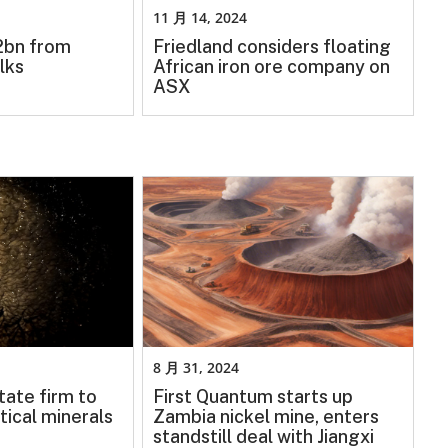
11 月 14, 2024
.2bn from
Friedland considers floating
lks
African iron ore company on
ASX
8 月 31, 2024
tate firm to
First Quantum starts up
tical minerals
Zambia nickel mine, enters
standstill deal with Jiangxi