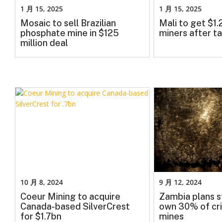
1 月 15, 2025
1 月 15, 2025
Mosaic to sell Brazilian
Mali to get $1
phosphate mine in $125
miners after ta
million deal
10 月 8, 2024
9 月 12, 2024
Coeur Mining to acquire
Zambia plans s
Canada-based SilverCrest
own 30% of cri
for $1.7bn
mines