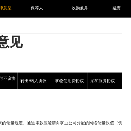
律意见
保荐人
收购兼并
融资
意见
照付不议协
转出/转入协议
矿物使用费协议
采矿服务协议
来的储量规定。通道条款应澄清向矿业公司分配的网络储量数值（例