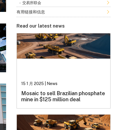
交易所联会
有用链接和信息
Read our latest news
15 1 月 2025
|
News
Mosaic to sell Brazilian phosphate
mine in $125 million deal