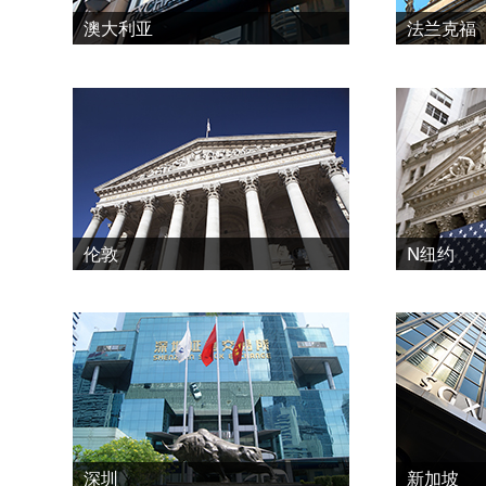
澳大利亚
法兰克福
伦敦
N纽约
深圳
新加坡