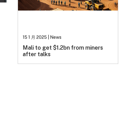
15 1 月 2025
|
News
Mali to get $1.2bn from miners
after talks