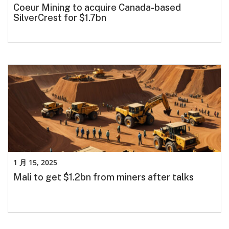
Coeur Mining to acquire Canada-based
SilverCrest for $1.7bn
1 月 15, 2025
Mali to get $1.2bn from miners after talks