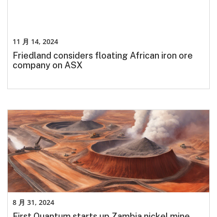
11 月 14, 2024
Friedland considers floating African iron ore
company on ASX
8 月 31, 2024
First Quantum starts up Zambia nickel mine,