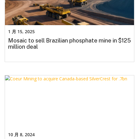
1 月 15, 2025
Mosaic to sell Brazilian phosphate mine in $125
million deal
10 月 8, 2024