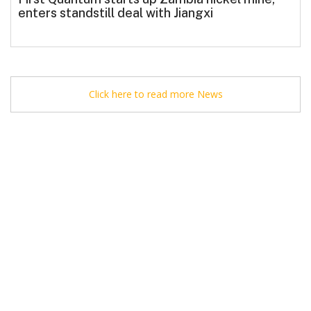
enters standstill deal with Jiangxi
Click here to read more News
Charltons Solicitors Ltd. All rights reserved. Copyright © 2026.
Contact Us
|
www.charltonslaw.com