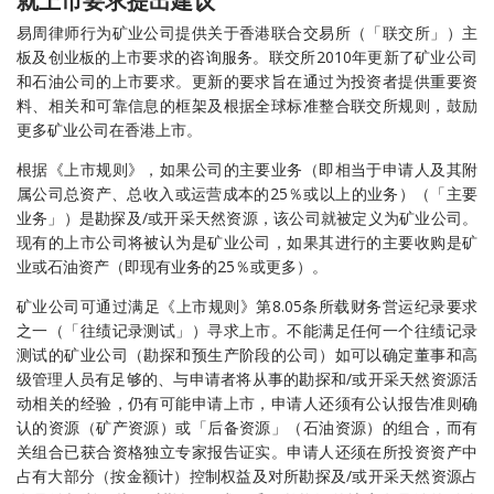
就上市要求提出建议
易周律师行为矿业公司提供关于香港联合交易所（「联交所」）主
板及创业板的上市要求的咨询服务。联交所2010年更新了矿业公司
和石油公司的上市要求。更新的要求旨在通过为投资者提供重要资
料、相关和可靠信息的框架及根据全球标准整合联交所规则，鼓励
更多矿业公司在香港上市。
根据《上市规则》，如果公司的主要业务（即相当于申请人及其附
属公司总资产、总收入或运营成本的25％或以上的业务）（「主要
业务」）是勘探及/或开采天然资源，该公司就被定义为矿业公司。
现有的上市公司将被认为是矿业公司，如果其进行的主要收购是矿
业或石油资产（即现有业务的25％或更多）。
矿业公司可通过满足《上市规则》第8.05条所载财务営运纪录要求
之一（「往绩记录测试」）寻求上市。不能满足任何一个往绩记录
测试的矿业公司（勘探和预生产阶段的公司）如可以确定董事和高
级管理人员有足够的、与申请者将从事的勘探和/或开采天然资源活
动相关的经验，仍有可能申请上市，申请人还须有公认报告准则确
认的资源（矿产资源）或「后备资源」（石油资源）的组合，而有
关组合已获合资格独立专家报告证实。申请人还须在所投资资产中
占有大部分（按金额计）控制权益及对所勘探及/或开采天然资源占