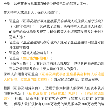
准则，以便获准许从事其第6类受规管活动的保荐人工作。
作为持牌人或注册人，保荐人须遵守：
证监会
《证券及期货事务监察委员会持牌人或注册人操守准则》
（《操守准则》），其列载了适用于所有持牌人及注册人须遵守
的操守的总体原则及规定，确保该等人士继续获发牌及注册时为
适当人选；
证监会
《企业金融顾问操守准则》
规定了企业金融顾问须遵守的
具体操守指引；
证监会
《适当人选的指引》
；
证监会
《胜任能力的指引》
；
《保荐人指引》，其列载了持续合规规定，包括具体胜任能力规
定以及管理层及作为主要人员的保荐人的责任。
保荐人亦须遵守证监会
《证券及期货事务监察委员会持牌人或注册
人的管理、监督及内部监控指引》
规定的适当制度、监控及程序。
根据《证券及期货条例》，适用于作为持牌人的保荐人的资本及其
他财务规定于
《证券及期货（财政资源）规则》（《财政资源规
则》）
列载。除非法团不持有客户资产（保荐人须持有10万港
元），保荐人最低须持有1,000万港元的缴足股本及300万港元的速