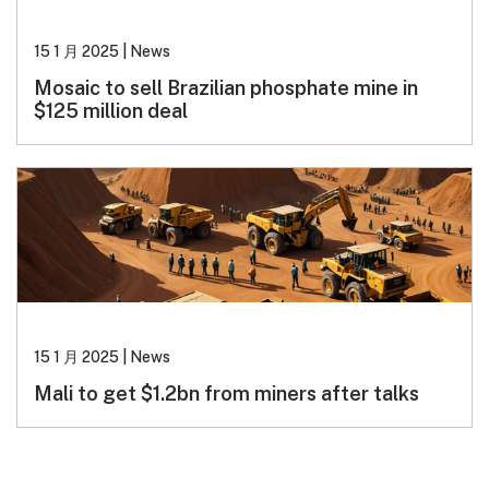
15 1 月 2025
|
News
Mosaic to sell Brazilian phosphate mine in
$125 million deal
15 1 月 2025
|
News
Mali to get $1.2bn from miners after talks