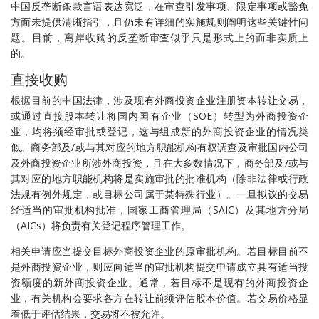
中国反垄断条款言语表达宽泛，在审查引发事项、限定事项或豁免
方面未提供清晰指引，且仍未有详细的实施规则阐明这些关键性问
题。目前，离岸收购的反垄断审查似乎只是形式上的而非实质上
的。
直接收购
根据目前的中国法律，涉及现有外商投资企业注册资本转让交易，
或通过直接股本转让将国内国有企业（SOE）转型为外商投资企
业，均将须经审批或登记，这与组成新的外商投资企业的情况类
似。商务部及/或与其对应的地方职能机构有权调查及审批国内公司
及外商投资企业所涉外商投资，且在大多数情况下，商务部及/或与
其对应的地方职能机构将是实施审批的批准机构（除非法律或行政
法规有例外规定，或目标公司属于某特殊行业）。一旦拟议的交易
经适当的审批机构批准，国家工商管理局（SAIC）及其地方分局
（AICs）将负责有关登记程序管理工作。
相关申请应当提交目标外商投资企业的原审批机构。若目标目前不
是外商投资企业，则应向适当的审批机构提交申请成立具有适当投
资额度的新外商投资企业。通常，若目标不是现有的外商投资企
业，有关机构会要求各方在转让前须评估股本价值。若交易价格显
着低于评估结果，交易将不被允许。