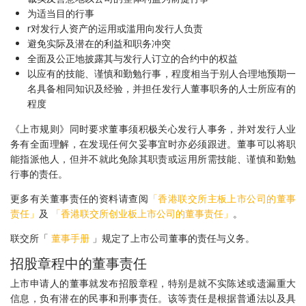
为适当目的行事
r对发行人资产的运用或滥用向发行人负责
避免实际及潜在的利益和职务冲突
全面及公正地披露其与发行人订立的合约中的权益
以应有的技能、谨慎和勤勉行事，程度相当于别人合理地预期一
名具备相同知识及经验，并担任发行人董事职务的人士所应有的
程度
《上市规则》同时要求董事须积极关心发行人事务，并对发行人业
务有全面理解，在发现任何欠妥事宜时亦必须跟进。董事可以将职
能指派他人，但并不就此免除其职责或运用所需技能、谨慎和勤勉
行事的责任。
更多有关董事责任的资料请查阅
「香港联交所主板上市公司的董事
责任」
及
「香港联交所创业板上市公司的董事责任」
。
联交所「
董事手册
」规定了上市公司董事的责任与义务。
招股章程中的董事责任
上市申请人的董事就发布招股章程，特别是就不实陈述或遗漏重大
信息，负有潜在的民事和刑事责任。该等责任是根据普通法以及具