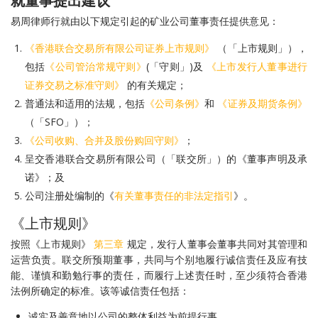
就董事提出建议
易周律师行就由以下规定引起的矿业公司董事责任提供意见：
《香港联合交易所有限公司证券上市规则》
（「上市规则」），
包括
《公司管治常规守则》
(「守则」)及
《上市发行人董事进行
证券交易之标准守则》
的有关规定；
普通法和适用的法规，包括
《公司条例》
和
《证券及期货条例》
（「SFO」）；
《公司收购、合并及股份购回守则》
；
呈交香港联合交易所有限公司（「联交所」）的《董事声明及承
诺》；及
公司注册处编制的《
有关董事责任的非法定指引
》。
《上市规则》
按照《上市规则》
第三章
规定，发行人董事会董事共同对其管理和
运营负责。联交所预期董事，共同与个别地履行诚信责任及应有技
能、谨慎和勤勉行事的责任，而履行上述责任时，至少须符合香港
法例所确定的标准。该等诚信责任包括：
诚实及善意地以公司的整体利益为前提行事