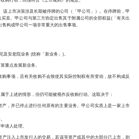
量权。该上市决策涉及长期被停牌的公司（「甲公司」）。在停牌前，甲
买卖。甲公司与第三方协定出售其于附属公司的全部权益(「有关出
出售构成甲公司一项非常重大的出售事项。
及安老院业务 (统称「新业务」)。
打算重点发展新业务。
收购事项，且有关收购不会致使其实际控制权有所变动，故不构成反
不属于上述的情形，但仍可能被视作反收购行动。这取决于：
资产，并已停止进行任何原有的主要业务。甲公司实质上是一家上市
分。
市申请人处理。
资产注入上市发行人的交易，若该等资产或其中的大部分已上市，则