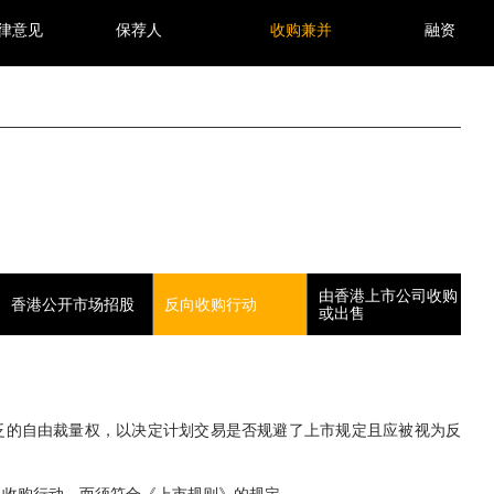
律意见
保荐人
收购兼并
融资
由香港上市公司收购
香港公开市场招股
反向收购行动
或出售
宽泛的自由裁量权，以决定计划交易是否规避了上市规定且应被视为反
反收购行动，而须符合《上市规则》的规定。