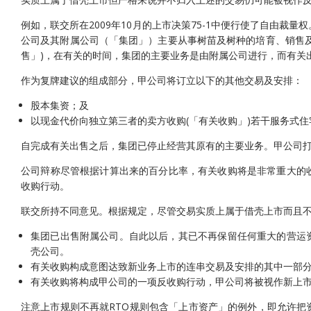
例如，联交所在2009年10月的上市决策75-1中便行使了自由裁
公司及其附属公司（「集团」）主要从事树苗及树种的培育、销售及
售」)，在有关的时间，集团的主要业务是由附属公司进行，而有关
作为复牌建议的组成部分，甲公司将订立以下的其他交易及安排：
股本集资；及
以现金代价向独立第三者的卖方收购(「有关收购」)若干服务式住宅
自完成有关出售之后，集团已停止经营其原有的主要业务。甲公司
公司辩称尽管根据计算出来的百分比率，有关收购将是非常重大的
收购行动。
联交所持不同意见。根据规定，尽管交易实质上属于借壳上市而且
集团已出售附属公司。自此以后，其已不再保留任何重大的营运
壳公司。
有关收购构成意图达致新业务上市的连串交易及安排的其中一部
有关收购将构成甲公司的一项反收购行动，甲公司将被视作新上
注意上市规则不再就RTO规则包含「上市资产」的例外，即允许把