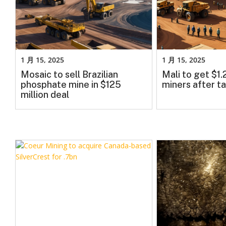
1 月 15, 2025
1 月 15, 2025
Mosaic to sell Brazilian
Mali to get $1
phosphate mine in $125
miners after ta
million deal