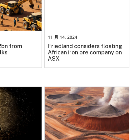
11 月 14, 2024
.2bn from
Friedland considers floating
lks
African iron ore company on
ASX