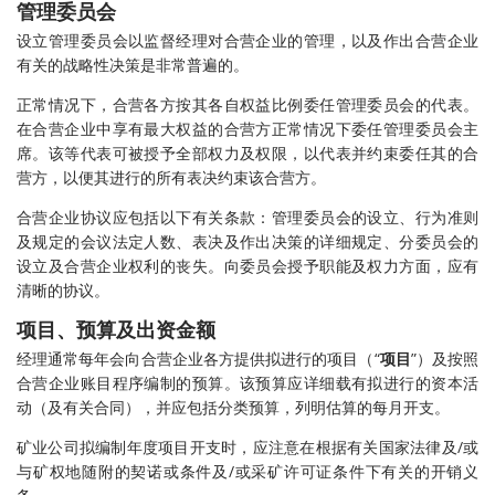
管理委员会
设立管理委员会以监督经理对合营企业的管理，以及作出合营企业
有关的战略性决策是非常普遍的。
正常情况下，合营各方按其各自权益比例委任管理委员会的代表。
在合营企业中享有最大权益的合营方正常情况下委任管理委员会主
席。该等代表可被授予全部权力及权限，以代表并约束委任其的合
营方，以便其进行的所有表决约束该合营方。
合营企业协议应包括以下有关条款：管理委员会的设立、行为准则
及规定的会议法定人数、表决及作出决策的详细规定、分委员会的
设立及合营企业权利的丧失。向委员会授予职能及权力方面，应有
清晰的协议。
项目、预算及出资金额
经理通常每年会向合营企业各方提供拟进行的项目（“
项目
”）及按照
合营企业账目程序编制的预算。该预算应详细载有拟进行的资本活
动（及有关合同），并应包括分类预算，列明估算的每月开支。
矿业公司拟编制年度项目开支时，应注意在根据有关国家法律及/或
与矿权地随附的契诺或条件及/或采矿许可证条件下有关的开销义