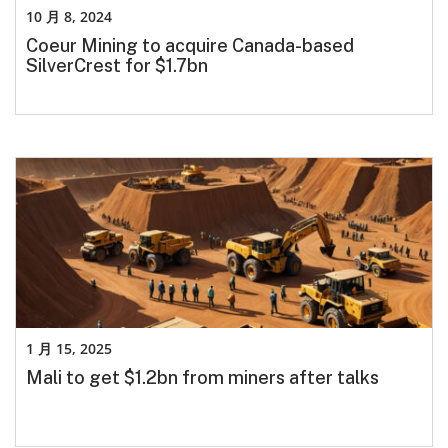
10 月 8, 2024
Coeur Mining to acquire Canada-based
SilverCrest for $1.7bn
1 月 15, 2025
Mali to get $1.2bn from miners after talks