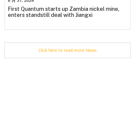
8 月 31, 2024
First Quantum starts up Zambia nickel mine,
enters standstill deal with Jiangxi
Click here to read more News
Charltons Solicitors Ltd. All rights reserved. Copyright © 2026.