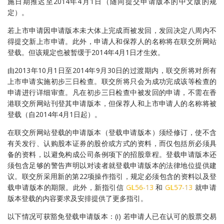
施日期推迟至2014年4月1日（随同提交申请版本的中文版的规
定）。
若上市申请因申请版本未大体上完成而被发回，发回决定八周内不
得提交新上市申请。此外，申请人和保荐人的名称将在联交所网站
登载。但该规定也被暂缓于2014年4月1日才生效。
由2013年10月1日至2014年9月30日的过渡期内，联交所将对所有
上市申请实施初步三日检查。联交所将只会为成功完成该等检查的
申请进行详细审查。凡在初步三日检查中被发回的申请，不需在香
港联交所网站刊登其申请版本，但保荐人和上市申请人的名称将被
登载（自2014年4月1日起）。
在联交所网站登载的申请版本（登载申请版本）须经修订，使不含
有关发行、认购股本证券的股价或方式的资料，而仅包括所必须具
备的资料，以避免构成公司条例项下的招股章程。登载申请版本还
须包含足够的警告声明以对读者就登载申请版本的法律地位提供建
议。联交所采用新的第22项操作指引，规定必须包含的资料以及登
载申请版本的期限。此外，新指引信
GL56-13
和
GL57-13
就申请
版本登载的内容要求及安排提供了更多指引。
以下情况可获豁免登载申请版本：(i) 若申请人已在认可的股票交易