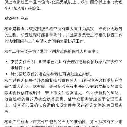
所上市超过五年且市值为2亿美元或以上，或(ii) 因分拆上市（考虑
个别情况后）获豁免。
核查招股章程
核查是检查和核实招股章程中所有重大陈述为真实、准确及无误导
的过程。核查过程可能非常耗时，并且需要负责进行相关核查工作
的法律顾问与上市申请人之间的大量协调工作。
核查工作主要是为了通过下列方式保护保荐人和董事：
支持责任声明，即董事已尽所有合理注意确保招股章程中资料的
准确性；及
针对招股章程的潜在法律责任而协助建立辩解。
核查过程迫使每个涉及编制招股章程的人士须审慎考虑和重新审查
每个重大声明，这有助于确保招股章程中任何没有独立基础的事实
陈述会被修订或删除。若上市文件包含意见、估计或预测的陈述，
核查过程的目的乃确立该等意见、估计或预测皆建基于合理理由
上。核查还涉及确认合适的来源文件并保存该等文件以供日后参
考。
核查关注检查上市文件中包含的声明的准确性，并不探求有关上市