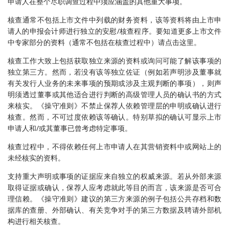
申请人在整个尽职调查过程中须应涵盖的其他重大事项。
核查通常不包括上市文件中列载的财务资料，该等资料将由上市申
请人的申报会计师进行独立的安慰/核查程序。要知道更多上市文件
中专家部分的资料（通常不包括在核查过程中）请点击这里。
核查工作大致上包括获取独立来源的资料或询问可能了解该事项的
独立第三方。然而，若没有该等独立佐证（例如若声明涉及董事就
有关发行人业务的未来事项的预期或涉及主观判断的事项），则声
明须透过董事或其他适合进行判断的高级管理人员的确认书的方式
来核实。《操守准则》不禁止保荐人依赖管理层的申明或确认进行
核查。然而，不可过度依赖该等确认。特别草拟的确认可显示上市
申请人和/或其董事已曾考虑特定事项。
核查过程中，不得依赖任何上市申请人在其营销资料中或网站上的
未经核实的资料。
支持重大声明或事项的证据应来自独立的权威来源。若从外部来源
取得证据或确认，保荐人应考虑就此等目的而言，该来源是否可合
理信赖。《操守准则》建议的第三方来源的例子包括公共存档和数
据库的查册、外部确认、有关竞争对手的第三方数据及聘请外部机
构进行相关核查。