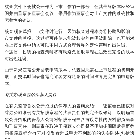
核查文件不会被公开作为上市工作的一部分，但其最终版本应经审
阅并由董事在董事会会议上采用作为董事会对上市文件的准确性和
完整性的确认。
核查须在草拟上市文件时进行，因为核查过程本身将协助和影响上
市文件的草拟。这过程可能使未能被核实的声明被删除，也可能对
在上市文件中纳入可以不同方式合理解释的定性声明作出告诫。一
个连贯、协调的核查策略将有助避免招股章程在达致更完备的版本
时出现延误。
由于新规定需公开登载申请版本，核查因此需在上市过程的初期开
展，而交易时间表也需允许各方有足够的时间准备更完备的申请版
本。
有关招股章程的保荐人责任
在有关监管首次公开招股的保荐人的咨询总结中，证监会已建议对
香港公司条例有关招股章程的法律责任的规定予以修订，以明确首
次公开招股的保荐人公司对招股章程中含有误导性的资料需负民事
和刑事责任。刑事责任取决于保荐人公司是否明知或罔顾后果而赞
同招股章程含有可对投资者造成重大不利影响的失实陈述(包括遗