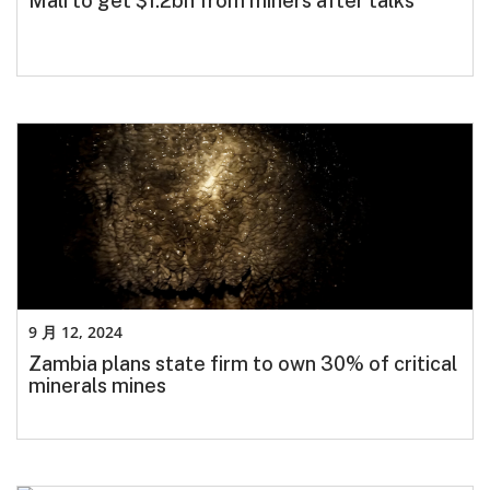
Mali to get $1.2bn from miners after talks
9 月 12, 2024
Zambia plans state firm to own 30% of critical
minerals mines