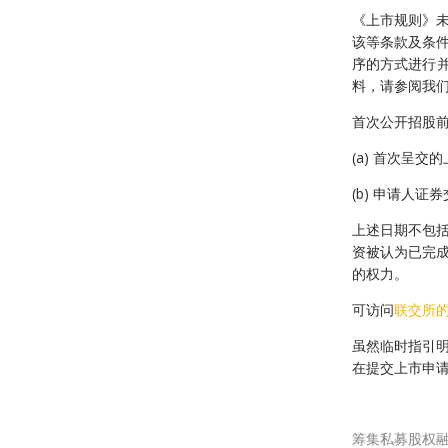
《上市规则》
该等条款及条件
序的方式进行并
料，请参阅我们
首次公开招股
(a) 首次呈交
(b) 申请人证
上述日期不包
资被认为已完
的权力。
可访问
联交所
虽然临时指引
在提交上市申
筹集私募股权