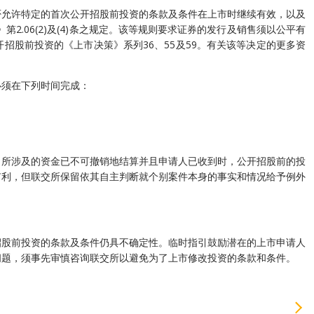
否允许特定的首次公开招股前投资的条款及条件在上市时继续有效，以及
》第2.06(2)及(4)条之规定。该等规则要求证券的发行及销售须以公平有
招股前投资的《上市决策》系列36、55及59。有关该等决定的更多资
必须在下列时间完成：
当所涉及的资金已不可撤销地结算并且申请人已收到时，公开招股前的投
有利，但联交所保留依其自主判断就个别案件本身的事实和情况给予例外
招股前投资的条款及条件仍具不确定性。临时指引鼓励潜在的上市申请人
问题，须事先审慎咨询联交所以避免为了上市修改投资的条款和条件。