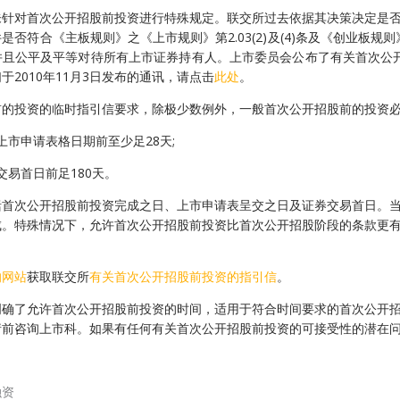
未针对首次公开招股前投资进行特殊规定。联交所过去依据其决策决定是
是否符合《主板规则》之《上市规则》第2.03(2)及(4)条及《创业板规则
且公平及平等对待所有上市证券持有人。上市委员会公布了有关首次公开
于2010年11月3日发布的通讯，请点击
此处
。
前的投资的临时指引信要求，除极少数例外，一般首次公开招股前的投资
的上市申请表格日期前至少足28天;
券交易首日前足180天。
括首次公开招股前投资完成之日、上市申请表呈交之日及证券交易首日。
成。特殊情况下，允许首次公开招股前投资比首次公开招股阶段的条款更
的网站
获取联交所
有关首次公开招股前投资的指引信
。
明确了允许首次公开招股前投资的时间，适用于符合时间要求的首次公开
请前咨询上市科。如果有任何有关首次公开招股前投资的可接受性的潜在
融资